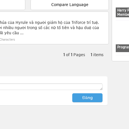
Compare Language
Harry 
Membe
úa của Hyrule và người giám hộ của Triforce trí tuệ.
i nhiều người trong số các nữ tổ tiên và hậu duệ của
đề yêu cầu ...
Characters
Progra
1
of
1
Pages
1
items
Đăng