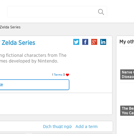
Zelda Series
My oth
 Zelda Series
ring fictional characters from The
ames developed by Nintendo.
Nerve 
1
Terms
3
Diseas
ke
The Bes
You Ca
Dịch thuật ngữ
Add a term