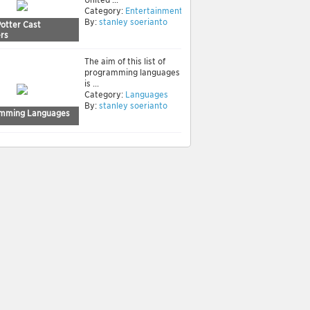
Category:
Entertainment
By:
stanley soerianto
Potter Cast
rs
The aim of this list of
programming languages
is ...
Category:
Languages
By:
stanley soerianto
mming Languages