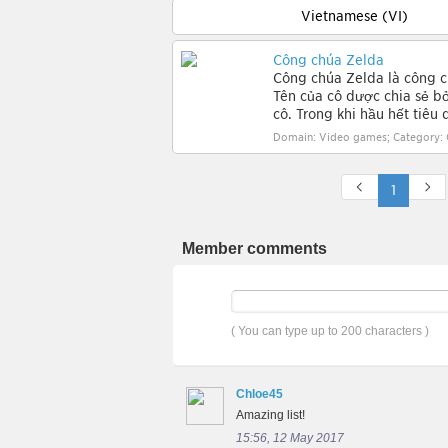
Vietnamese (VI)
Công chúa Zelda
Công chúa Zelda là công ch
Tên của cô được chia sẻ bở
cô. Trong khi hầu hết tiêu 
Domain: Video games; Category: 
1
Member comments
( You can type up to 200 characters )
Chloe45
Amazing list!
15:56, 12 May 2017