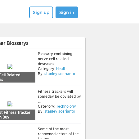
Sign up
Sign in
er Blossarys
Blossary containing
nerve cell related
deseases.
Category:
Health
By:
stanley soerianto
Cell Related
es
Fitness trackers will
someday be obviated by
...
Category:
Technology
By:
stanley soerianto
t Fitness Tracker
n Buy
Some of the most
renowned actors of the
United ...