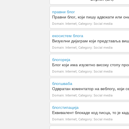
правни блог
Правни блог, који пишу адвокати или он
Domain: Internet; Category: Social media
екосистем блога
Визуелни дијаграм који представља виш
Domain: Internet; Category: Social media
блогореја
Блог који има изузетно високу стопу пр
Domain: Internet; Category: Social media
блогшваба
Одвратан коментатор на веблогу, који с
Domain: Internet; Category: Social media
блогстипација
Еквивалент блокаде код писца, то је кад
Domain: Internet; Category: Social media