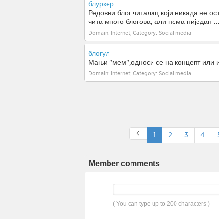
блуркер
Редовни блог читалац који никада не ос
чита много блогова, али нема ниједан ..
Domain: Internet; Category: Social media
блогул
Мањи "мем",односи се на концепт или ид
Domain: Internet; Category: Social media
1
2
3
4
Member comments
( You can type up to 200 characters )