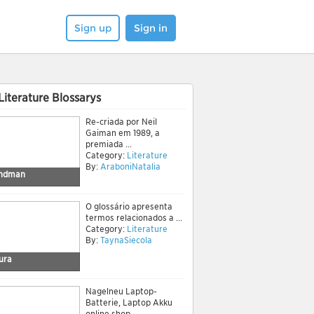
Sign up
Sign in
Literature Blossarys
Re-criada por Neil
Gaiman em 1989, a
premiada ...
Category:
Literature
By:
AraboniNatalia
andman
O glossário apresenta
termos relacionados a ...
Category:
Literature
By:
TaynaSiecola
ura
Nagelneu Laptop-
Batterie, Laptop Akku
online shop ...