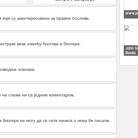
www.pc
и који су заинтересовани за правне послове.
еструке везе између блогова и блогера.
John G
Books
оизводње чланака.
е не слаже ни са једним коментаром.
а блогери не могу да се сете ничега о чему би писали.