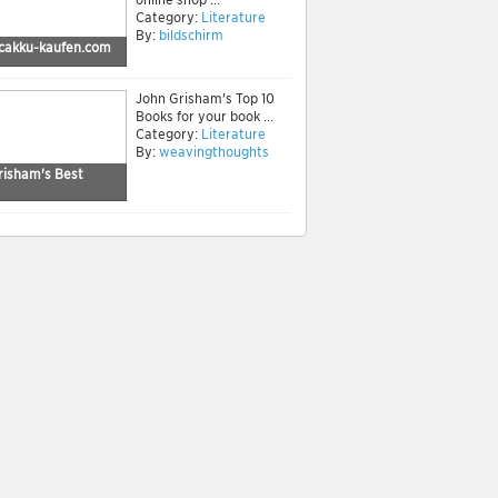
Category:
Literature
By:
bildschirm
akku-kaufen.com
John Grisham's Top 10
Books for your book ...
Category:
Literature
By:
weavingthoughts
risham's Best