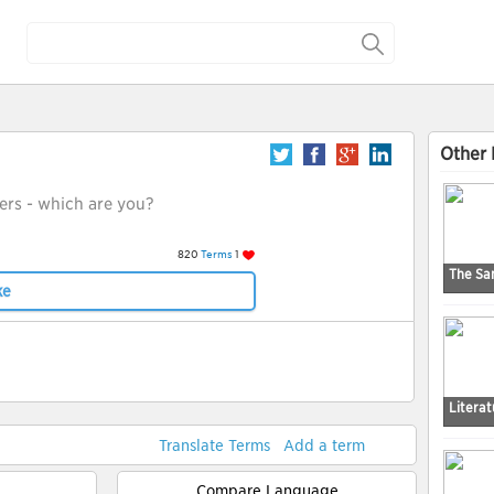
Other 
ers - which are you?
820
Terms
1
The S
ke
Literat
Translate Terms
Add a term
Compare Language