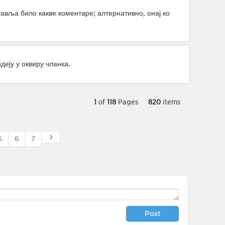
тавља било какве коментаре; алтернативно, онај ко
.
еју у оквиру чланка.
1
of
118
Pages
820
items
5
6
7
Post