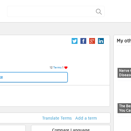
My oth
12
Terms
1
Nerve 
Diseas
ke
The Bes
You Ca
Translate Terms
Add a term
Compare Language