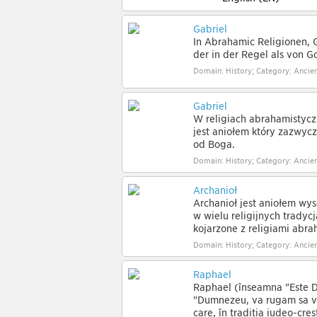
Gabriel
In Abrahamic Religionen, G
der in der Regel als von G
Domain: History; Category: Ancien
Gabriel
W religiach abrahamistyczn
jest aniołem który zazwyc
od Boga.
Domain: History; Category: Ancien
Archanioł
Archanioł jest aniołem wys
w wielu religijnych tradyc
kojarzone z religiami abra
Domain: History; Category: Ancien
Raphael
Raphael (înseamnă "Este 
"Dumnezeu, vă rugăm să vi
care, în tradiţia iudeo-creş