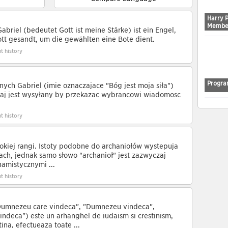
Harry 
Membe
abriel (bedeutet Gott ist meine Stärke) ist ein Engel,
ott gesandt, um die gewählten eine Bote dient.
t history
Progra
ych Gabriel (imię oznaczające "Bóg jest moją siłą")
zaj jest wysyłany by przekazać wybrańcowi wiadomość
t history
okiej rangi. Istoty podobne do archaniołów występują
jach, jednak samo słowo "archanioł" jest zazwyczaj
hamistycznymi ...
t history
Dumnezeu care vindecă", "Dumnezeu vindecă",
ndeca") este un arhanghel de iudaism şi creştinism,
tină, efectuează toate ...