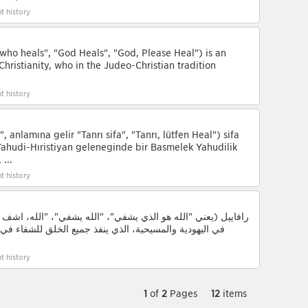
t history
who heals", "God Heals", "God, Please Heal") is an
hristianity, who in the Judeo-Christian tradition
t history
, anlamına gelir "Tanrı şifa", "Tanrı, lütfen Heal") şifa
Yahudi-Hıristiyan geleneğinde bir Başmelek Yahudilik
 ...
t history
رافاييل (يعني "الله هو الذي يشفي"، "الله يشفي"، "الله، اشف
في اليهودية والمسيحية، الذي ينفذ جميع الخلق للشفاء في ا
t history
1
of
2
Pages
12
items