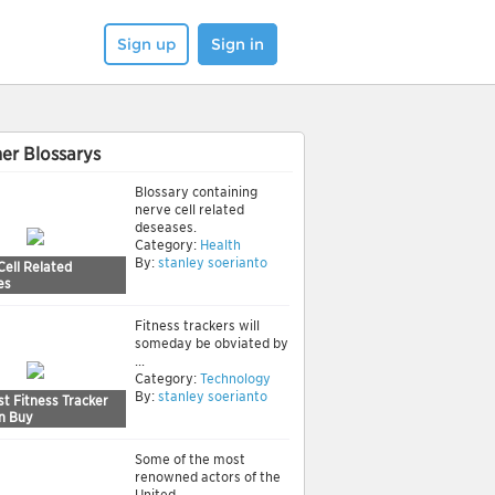
Sign up
Sign in
er Blossarys
Blossary containing
nerve cell related
deseases.
Category:
Health
By:
stanley soerianto
Cell Related
es
Fitness trackers will
someday be obviated by
...
Category:
Technology
By:
stanley soerianto
t Fitness Tracker
n Buy
Some of the most
renowned actors of the
United ...