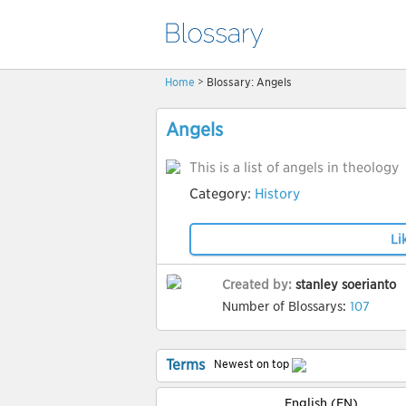
Home
> Blossary: Angels
Angels
This is a list of angels in theology
Category:
History
Li
Created by:
stanley soerianto
Number of Blossarys:
107
Terms
Newest on top
English (EN)